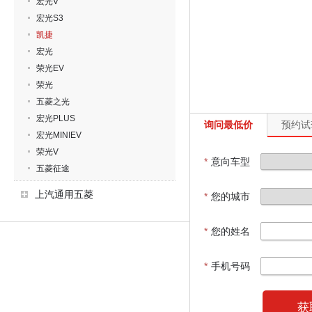
宏光V
宏光S3
凯捷
宏光
荣光EV
荣光
五菱之光
宏光PLUS
询问最低价
预约试
宏光MINIEV
荣光V
*
意向车型
五菱征途
上汽通用五菱
*
您的城市
*
您的姓名
*
手机号码
获