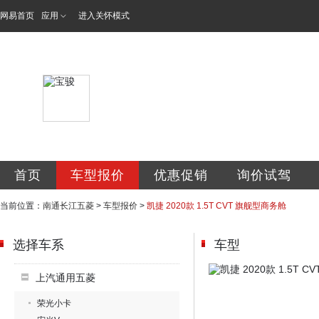
网易首页
应用
进入关怀模式
南通长江五菱汽车
首页
车型报价
优惠促销
询价试驾
当前位置：
南通长江五菱
>
车型报价
>
凯捷 2020款 1.5T CVT 旗舰型商务舱
选择车系
车型
上汽通用五菱
荣光小卡