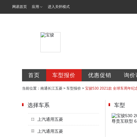
网易首页
应用
进入关怀模式
南通长江五菱
首页
车型报价
优惠促销
询价
当前位置：
南通长江五菱
>
车型报价
>
宝骏530 2021款 全球车周年纪念
选择车系
车型
上汽通用五菱
上汽通用五菱