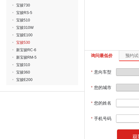
宝骏730
宝骏RS-5
宝骏510
宝骏310W
宝骏E100
宝骏530
新宝骏RC-6
询问最低价
预约试
新宝骏RM-5
宝骏310
*
意向车型
宝骏360
宝骏E200
*
您的城市
*
您的姓名
*
手机号码
获