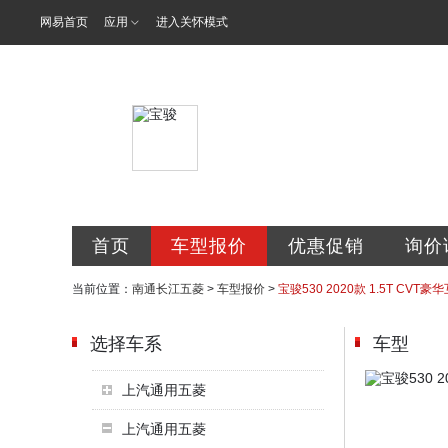
网易首页
应用
进入关怀模式
南通长江五菱
首页
车型报价
优惠促销
询价
当前位置：
南通长江五菱
>
车型报价
>
宝骏530 2020款 1.5T CVT豪
选择车系
车型
上汽通用五菱
上汽通用五菱