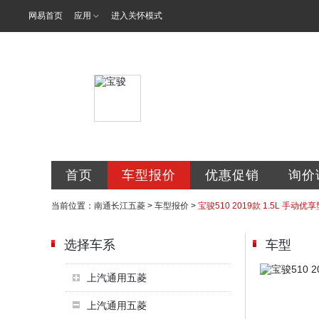
网易首页
应用
进入关怀模式
南通长江五菱
首页
车型报价
优惠促销
询价
当前位置：
南通长江五菱
>
车型报价
>
宝骏510 2019款 1.5L 手动优享型
选择车系
车型
上汽通用五菱
上汽通用五菱