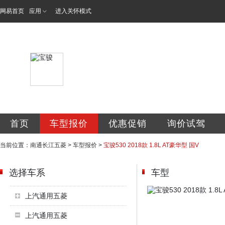
网易首页
应用
进入关怀模式
南通长江五菱汽车
首页
车型报价
优惠促销
询价试驾
当前位置：
南通长江五菱
>
车型报价
>
宝骏530 2018款 1.8L AT豪华型 国V
选择车系
车型
上汽通用五菱
上汽通用五菱