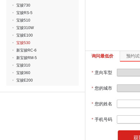
宝骏730
宝骏RS-5
宝骏510
宝骏310W
宝骏E100
宝骏530
新宝骏RC-6
询问最低价
预约试
新宝骏RM-5
宝骏310
*
意向车型
宝骏360
宝骏E200
*
您的城市
*
您的姓名
*
手机号码
获