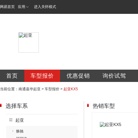
网易首页
应用
进入关怀模式
南通嘉华汽车销售
首页
车型报价
优惠促销
询价试驾
当前位置：
南通嘉华起亚
>
车型报价
>
起亚KX5
选择车系
热销车型
起亚
焕驰