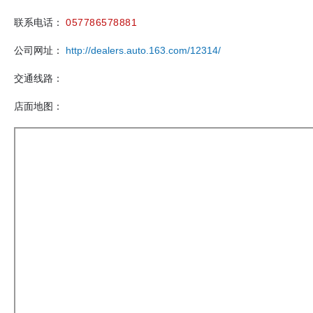
联系电话：
057786578881
公司网址：
http://dealers.auto.163.com/12314/
交通线路：
店面地图：