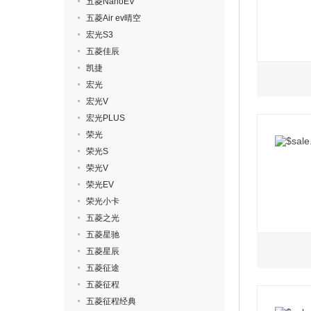
五菱NanoEV
五菱Air ev晴空
宏光S3
五菱佳辰
凯捷
宏光
宏光V
宏光PLUS
荣光
荣光S
荣光V
荣光EV
荣光小卡
五菱之光
五菱星驰
五菱星辰
五菱征途
五菱征程
五菱征程经典