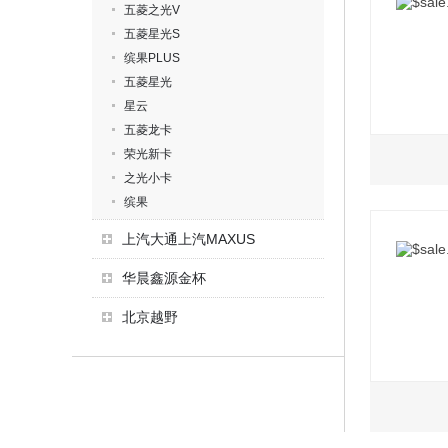
五菱之光V
五菱星光S
缤果PLUS
五菱星光
星云
五菱龙卡
荣光新卡
之光小卡
缤果
上汽大通上汽MAXUS
华晨鑫源金杯
北京越野