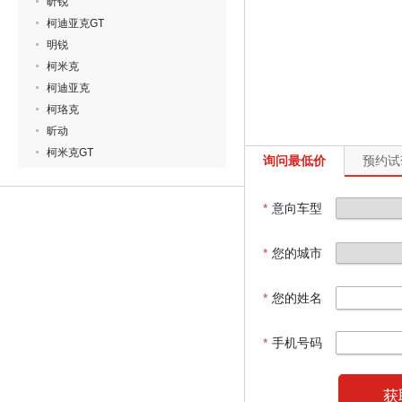
昕锐
柯迪亚克GT
明锐
柯米克
柯迪亚克
柯珞克
昕动
柯米克GT
询问最低价
预约试
*
意向车型
*
您的城市
*
您的姓名
*
手机号码
获