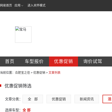
网易首页
应用
进入关怀模式
合肥市宝之佳汽车
首页
车型报价
优惠促销
询价试驾
当前位置：
合肥宝之佳
>
优惠促销
>
文章列表
优惠促销筛选
文章分类：
全   部
优惠促销
新闻资讯
活 
选择车型：
全 部