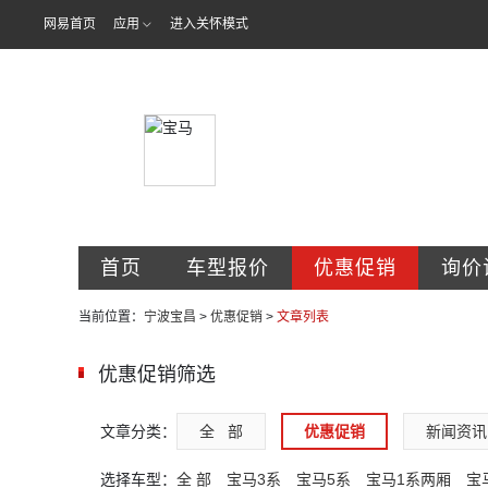
网易首页
应用
进入关怀模式
宁波市宝昌汽
首页
车型报价
优惠促销
询价
当前位置：
宁波宝昌
>
优惠促销
>
文章列表
优惠促销筛选
文章分类：
全   部
优惠促销
新闻资讯
选择车型：
全 部
宝马3系
宝马5系
宝马1系两厢
宝