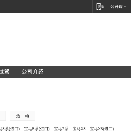
车销售服务有限公司
试驾
公司介绍
活    动
马3系(进口)
宝马5系(进口)
宝马7系
宝马X3
宝马X5(进口)