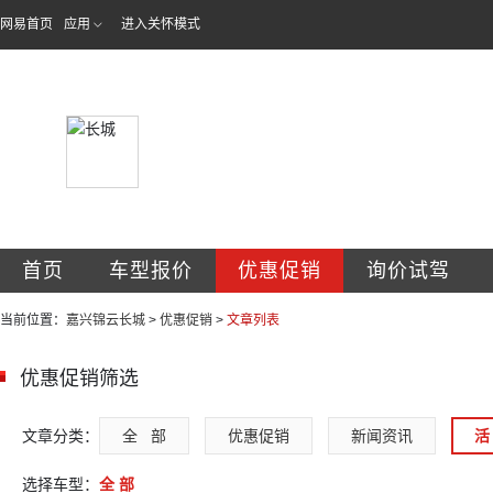
网易首页
应用
进入关怀模式
嘉兴锦云汽车销售
首页
车型报价
优惠促销
询价试驾
当前位置：
嘉兴锦云长城
>
优惠促销
>
文章列表
优惠促销筛选
文章分类：
全   部
优惠促销
新闻资讯
活 
选择车型：
全 部