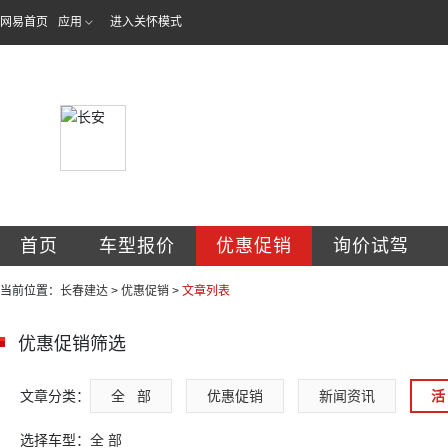
网易首页
应用
进入关怀模式
长春市建达汽车销
首页
车型报价
优惠促销
询价试驾
当前位置：
长春建达
>
优惠促销
>
文章列表
优惠促销筛选
文章分类：
全   部
优惠促销
新闻资讯
活 
选择车型：
全 部