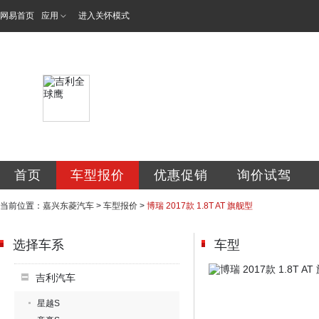
网易首页
应用
进入关怀模式
嘉兴市东菱汽车销
首页
车型报价
优惠促销
询价试驾
当前位置：
嘉兴东菱汽车
>
车型报价
>
博瑞 2017款 1.8T AT 旗舰型
选择车系
车型
吉利汽车
星越S