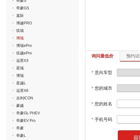
帝豪S
帝豪GS
嘉际
博越PRO
缤瑞
博瑞
博瑞ePro
缤越ePro
询问最低价
预约试
远景X3
星瑞
*
意向车型
博瑞
星越L
*
您的城市
远景X6
吉利ICON
*
您的姓名
豪越
帝豪GL PHEV
*
手机号码
帝豪EV Pro
帝豪
帝豪L
获