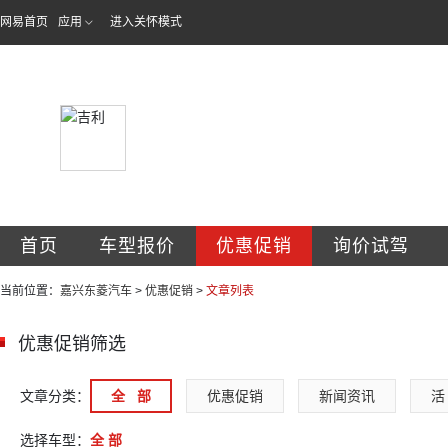
网易首页
应用
进入关怀模式
嘉兴市东菱汽车销
首页
车型报价
优惠促销
询价试驾
当前位置：
嘉兴东菱汽车
>
优惠促销
>
文章列表
优惠促销筛选
文章分类：
全   部
优惠促销
新闻资讯
活 
选择车型：
全 部