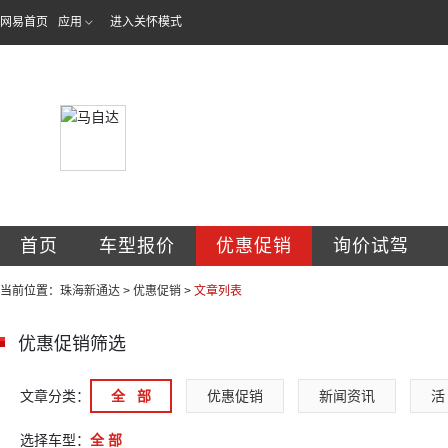
网易首页
应用
进入关怀模式
珠海市新通达汽车
首页
车型报价
优惠促销
询价试驾
当前位置：
珠海新通达
>
优惠促销
>
文章列表
优惠促销筛选
文章分类：
全   部
优惠促销
新闻资讯
活 
选择车型：
全 部