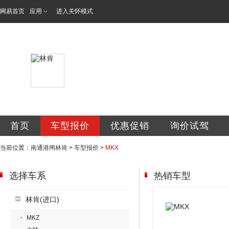
网易首页
应用
进入关怀模式
南通港闸肯特汽车
首页
车型报价
优惠促销
询价试驾
当前位置：
南通港闸林肯
>
车型报价
>
MKX
选择车系
热销车型
林肯(进口)
MKZ