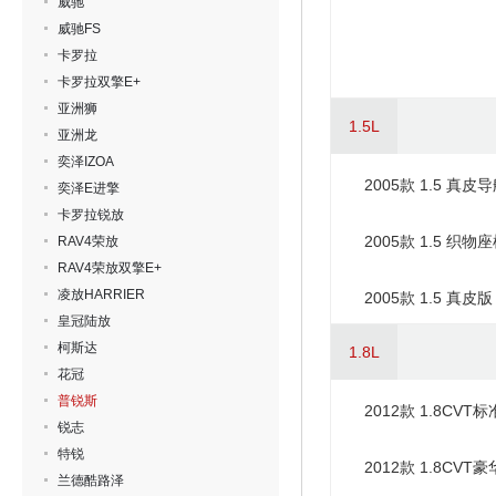
威驰
威驰FS
卡罗拉
卡罗拉双擎E+
亚洲狮
1.5L
亚洲龙
奕泽IZOA
2005款 1.5 真皮
奕泽E进擎
卡罗拉锐放
2005款 1.5 织物
RAV4荣放
RAV4荣放双擎E+
凌放HARRIER
2005款 1.5 真皮版
皇冠陆放
柯斯达
1.8L
花冠
普锐斯
2012款 1.8CVT
锐志
特锐
2012款 1.8CVT
兰德酷路泽