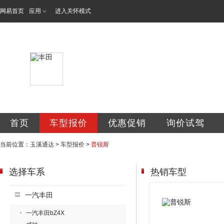
网易首页
应用
进入关怀模式
玉溪通达丰田汽车
首页
车型报价
优惠促销
询价试驾
当前位置：
玉溪通达
>
车型报价
>
普锐斯
选择车系
热销车型
一汽丰田
一汽丰田bZ4X