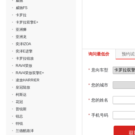
威驰
威驰FS
卡罗拉
卡罗拉双擎E+
亚洲狮
亚洲龙
奕泽IZOA
奕泽E进擎
询问最低价
预约试
卡罗拉锐放
RAV4荣放
*
意向车型
RAV4荣放双擎E+
凌放HARRIER
*
您的城市
皇冠陆放
柯斯达
*
您的姓名
花冠
普锐斯
*
手机号码
锐志
特锐
兰德酷路泽
获