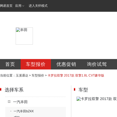
网易首页
应用
进入关怀模式
玉溪通达丰田汽车
首页
车型报价
优惠促销
询价试驾
当前位置：
玉溪通达
>
车型报价
>
卡罗拉双擎 2017款 双擎1.8L CVT豪华版
选择车系
车型
一汽丰田
一汽丰田bZ4X