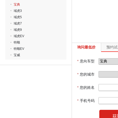
宝典
域虎3
域虎5
域虎7
域虎9
域虎EV
特顺
询问最低价
预约试
特顺EV
宝威
*
意向车型
*
您的城市
*
您的姓名
*
手机号码
获