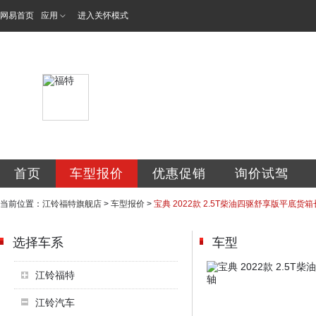
网易首页
应用
进入关怀模式
鞍山市和泰翔达汽
首页
车型报价
优惠促销
询价试驾
当前位置：
江铃福特旗舰店
>
车型报价
>
宝典 2022款 2.5T柴油四驱舒享版平底货
选择车系
车型
江铃福特
江铃汽车