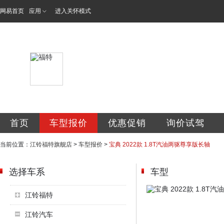
网易首页
应用
进入关怀模式
鞍山市和泰翔达汽
首页
车型报价
优惠促销
询价试驾
当前位置：
江铃福特旗舰店
>
车型报价
>
宝典 2022款 1.8T汽油两驱尊享版长轴
选择车系
车型
江铃福特
江铃汽车