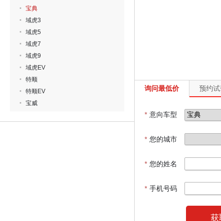
宝典
域虎3
域虎5
域虎7
域虎9
域虎EV
特顺
询问最低价
预约试
特顺EV
宝威
*
意向车型
*
您的城市
*
您的姓名
*
手机号码
获