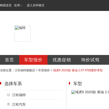
网易首页
应用
进入关怀模式
鞍山市和泰翔达汽
首页
车型报价
优惠促销
询价试驾
当前位置：
江铃福特旗舰店
>
车型报价
>
域虎9 2020款 柴油 2.0T AT四驱舒享型
选择车系
车型
江铃福特
江铃汽车