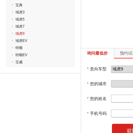
宝典
域虎3
域虎5
域虎7
域虎9
域虎EV
特顺
询问最低价
预约试
特顺EV
宝威
*
意向车型
*
您的城市
*
您的姓名
*
手机号码
获