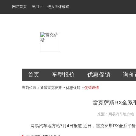
网易首页
应用
进入关怀模式
贵阳通源雷克
首页
车型报价
优惠促销
询价
当前位置：
通源雷克萨斯
>
优惠促销
>
促销详情
雷克萨斯RX全系
来源：网易汽车地方站
网易汽车地方站7月4日报道 近日，雷克萨斯RX全系平