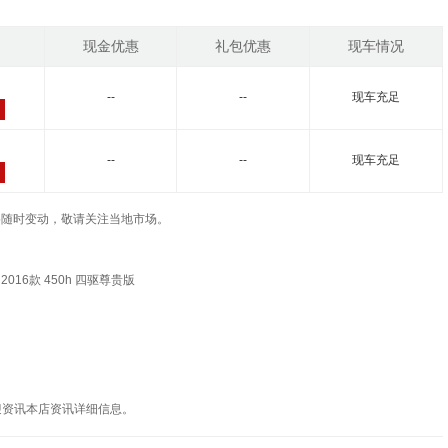
现金优惠
礼包优惠
现车情况
--
--
现车充足
--
--
现车充足
车辆价格随时变动，敬请关注当地市场。
2016款 450h 四驱尊贵版
迎资讯本店资讯详细信息。