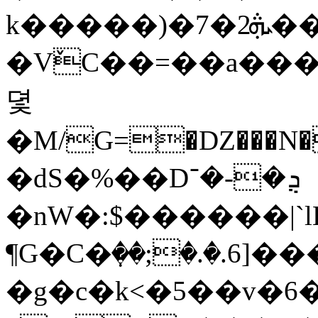
k�����)�ܞ2�7��o|
�VٚC��=��a���
뎣
�M/G=�DZ���N�
�dS�%��Dܯ�-�־
�nW�:$������|`l
¶G�C�ٜ��;�.�.
�g�c�k<�5��v�6