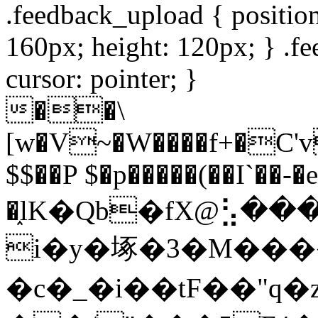
.feedback_upload { position:
160px; height: 120px; } .fe
cursor: pointer; }
��\
[w�V~�W����f+�C'v
$$��P $�p�����(��I`��-�e
�֑lK�Qb�fX@⣣���
i�y�㙇�3�M����
�c�_�i��tF��"q�z