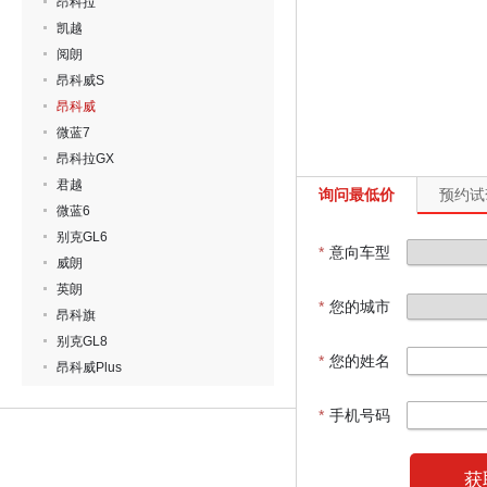
昂科拉
凯越
阅朗
昂科威S
昂科威
微蓝7
昂科拉GX
君越
询问最低价
预约试
微蓝6
别克GL6
*
意向车型
威朗
英朗
*
您的城市
昂科旗
别克GL8
*
您的姓名
昂科威Plus
*
手机号码
获