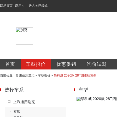
网易首页
应用
进入关怀模式
贵州佰润君汇汽车
首页
车型报价
优惠促销
询价试驾
当前位置：
贵州佰润君汇
>
车型报价
>
昂科威 2020款 28T四驱精英型
选择车系
车型
上汽通用别克
君威