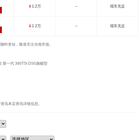
1.2万
--
现车充足
↓
1.2万
--
现车充足
↓
车辆价格随时变动，敬请关注当地市场。
 新一代 380TSI DSG旗舰型
迎资讯本店资讯详细信息。