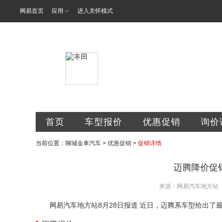
网易首页
应用
进入关怀模式
聊城市金車汽
首页
车型报价
优惠促销
询价
当前位置：
聊城金車汽车
>
优惠促销
>
促销详情
迈腾降价促销
来源：网易汽车地方站
网易汽车地方站8月28日报道 近日，迈腾系车型给出了