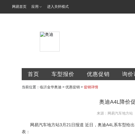
网易首页
应用
进入关怀模式
临沂金华汽车
首页
车型报价
优惠促销
询价
当前位置：
临沂金华奥迪
>
优惠促销
>
促销详情
奥迪A4L降价促
来源：网易汽车地方站
网易汽车地方站3月21日报道 近日，奥迪A4L系车型给
表：