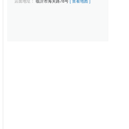
店面地址：
临沂市海关路78号
[ 查看地图 ]