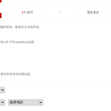
5.36万
--
现车充足
↓
车辆价格随时变动，敬请关注当地市场。
款 45 TFSI quattro运动型
迎资讯本店资讯详细信息。