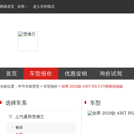
网易首页
应用
进入关怀模式
毕节市新荣贵汽车
首页
车型报价
优惠促销
询价试驾
当前位置：
毕节市新荣贵
>
车型报价
>
创界 2019款 435T RS CVT两驱劲锐版
选择车系
车型
上汽通用雪佛兰
畅巡