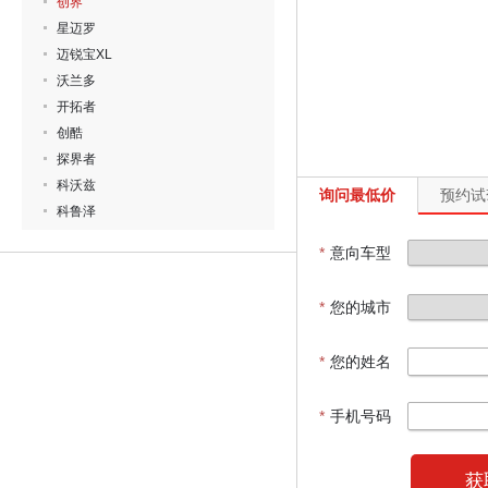
创界
星迈罗
迈锐宝XL
沃兰多
开拓者
创酷
探界者
科沃兹
询问最低价
预约试
科鲁泽
*
意向车型
*
您的城市
*
您的姓名
*
手机号码
获