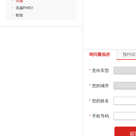
添越
添越PHEV
欧陆
询问最低价
预约试
*
意向车型
*
您的城市
*
您的姓名
*
手机号码
获