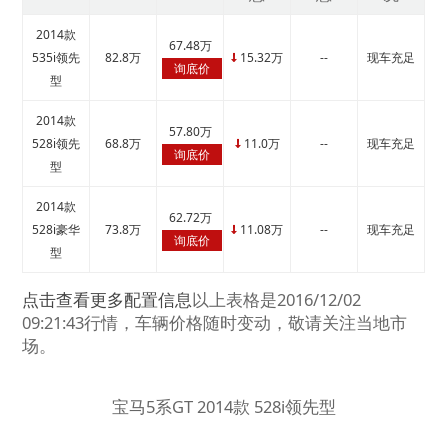
2014款
67.48万
535i领先
82.8万
15.32万
--
现车充足
↓
询底价
型
2014款
57.80万
528i领先
68.8万
11.0万
--
现车充足
↓
询底价
型
2014款
62.72万
528i豪华
73.8万
11.08万
--
现车充足
↓
询底价
型
点击查看更多配置信息
以上表格是2016/12/02
09:21:43行情，车辆价格随时变动，敬请关注当地市
场。
宝马5系GT 2014款 528i领先型