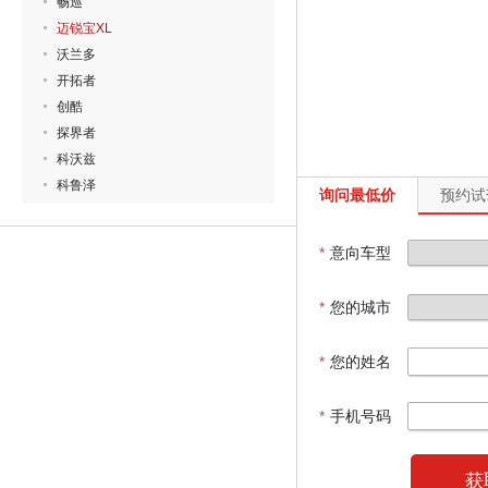
畅巡
迈锐宝XL
沃兰多
开拓者
创酷
探界者
科沃兹
科鲁泽
询问最低价
预约试
*
意向车型
*
您的城市
*
您的姓名
*
手机号码
获