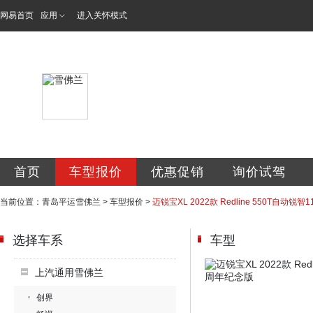
网易首页
应用
进入关怀模式
青岛平运汽车销售
首页
车型报价
优惠促销
询价试驾
当前位置：
青岛平运雪佛兰
>
车型报价
>
迈锐宝XL 2022款 Redline 550T自动锐
选择车系
车型
上汽通用雪佛兰
创界