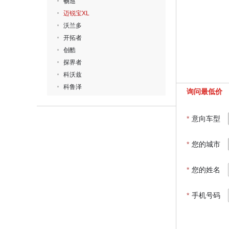
畅巡
迈锐宝XL
沃兰多
开拓者
创酷
探界者
科沃兹
科鲁泽
询问最低价
*
意向车型
*
您的城市
*
您的姓名
*
手机号码