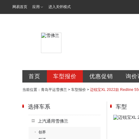
网易首页
应用
进入关怀模式
青岛平运汽车
首页
车型报价
优惠促销
询价
当前位置：
青岛平运雪佛兰
>
车型报价
>
迈锐宝XL 2022款 Redline
选择车系
车型
上汽通用雪佛兰
创界