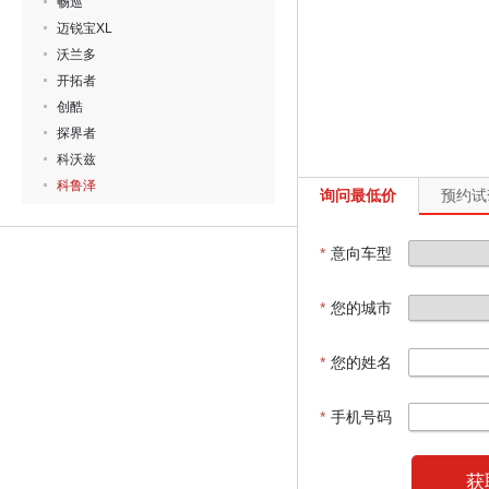
畅巡
迈锐宝XL
沃兰多
开拓者
创酷
探界者
科沃兹
科鲁泽
询问最低价
预约试
*
意向车型
*
您的城市
*
您的姓名
*
手机号码
获