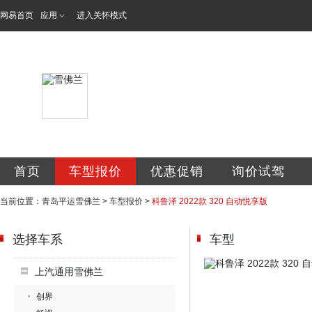
网易首页
应用
进入关怀模式
青岛平运汽车销售
首页
车型报价
优惠促销
询价试驾
当前位置：
青岛平运雪佛兰
>
车型报价
>
科鲁泽 2022款 320 自动悦享版
选择车系
车型
上汽通用雪佛兰
创界