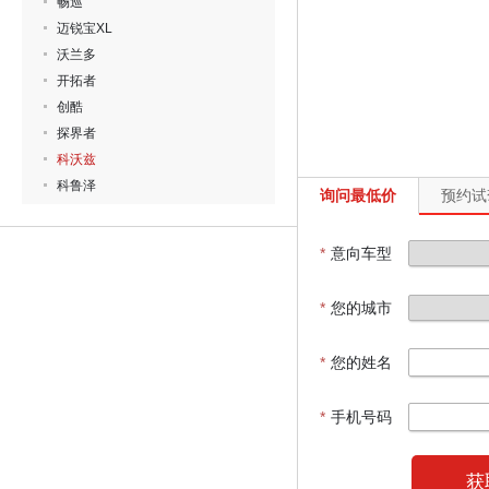
畅巡
迈锐宝XL
沃兰多
开拓者
创酷
探界者
科沃兹
科鲁泽
询问最低价
预约试
*
意向车型
*
您的城市
*
您的姓名
*
手机号码
获