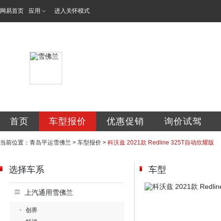
网易首页
应用
进入关怀模式
青岛平运汽车销售
首页
车型报价
优惠促销
询价试驾
当前位置：
青岛平运雪佛兰
>
车型报价
>
科沃兹 2021款 Redline 325T自动欣耀版
选择车系
车型
上汽通用雪佛兰
创界