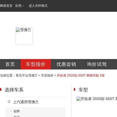
网易首页
应用
进入关怀模式
青岛平运汽车销售
首页
车型报价
优惠促销
询价试驾
当前位置：
青岛平运雪佛兰
>
车型报价
>
开拓者 2020款 650T 两驱尚版 5座
选择车系
车型
上汽通用雪佛兰
创界