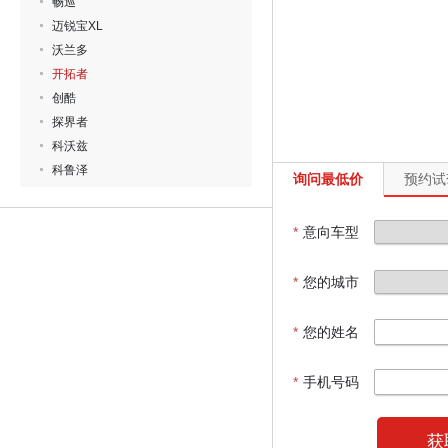
畅巡
迈锐宝XL
沃兰多
开拓者
创酷
探界者
科沃兹
科鲁泽
询问最低价
预约试
*
意向车型
*
您的城市
*
您的姓名
*
手机号码
获