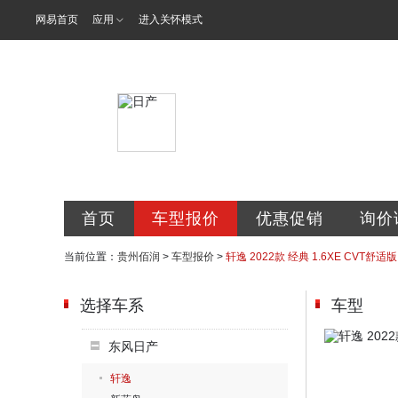
网易首页
应用
进入关怀模式
贵州佰润汽车
首页
车型报价
优惠促销
询价
当前位置：
贵州佰润
>
车型报价
>
轩逸 2022款 经典 1.6XE CVT舒适版
选择车系
车型
东风日产
轩逸