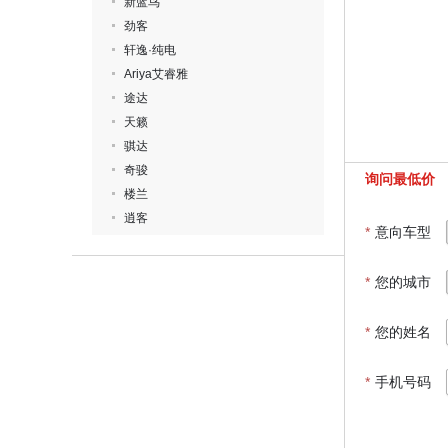
新蓝鸟
劲客
轩逸·纯电
Ariya艾睿雅
途达
天籁
骐达
奇骏
询问最低价
楼兰
逍客
*
意向车型
*
您的城市
*
您的姓名
*
手机号码