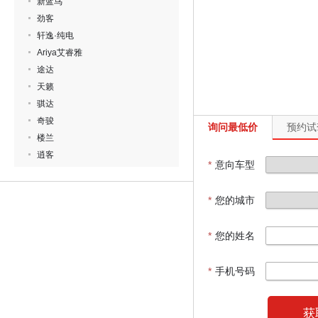
新蓝鸟
劲客
轩逸·纯电
Ariya艾睿雅
途达
天籁
骐达
奇骏
询问最低价
预约试
楼兰
逍客
*
意向车型
*
您的城市
*
您的姓名
*
手机号码
获