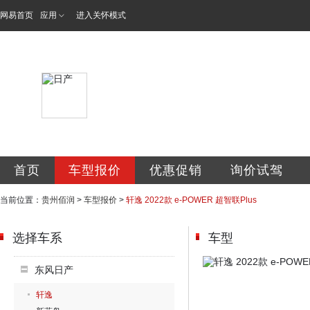
网易首页
应用
进入关怀模式
贵州佰润汽车销售
首页
车型报价
优惠促销
询价试驾
当前位置：
贵州佰润
>
车型报价
>
轩逸 2022款 e-POWER 超智联Plus
选择车系
车型
东风日产
轩逸