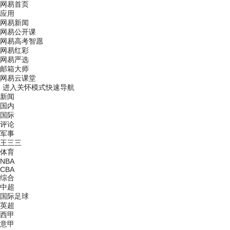
网易首页
应用
网易新闻
网易公开课
网易高考智愿
网易红彩
网易严选
邮箱大师
网易云课堂
进入关怀模式
快速导航
新闻
国内
国际
评论
军事
王三三
体育
NBA
CBA
综合
中超
国际足球
英超
西甲
意甲