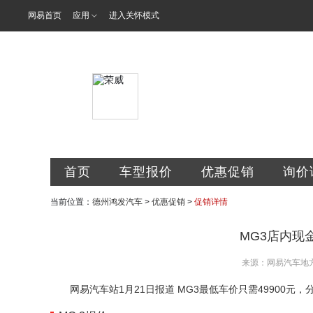
网易首页
应用
进入关怀模式
德州鸿发罗孚
首页
车型报价
优惠促销
询价
当前位置：
德州鸿发汽车
>
优惠促销
>
促销详情
MG3店内现金
来源：网易汽车地
网易汽车站1月21日报道 MG3最低车价只需49900