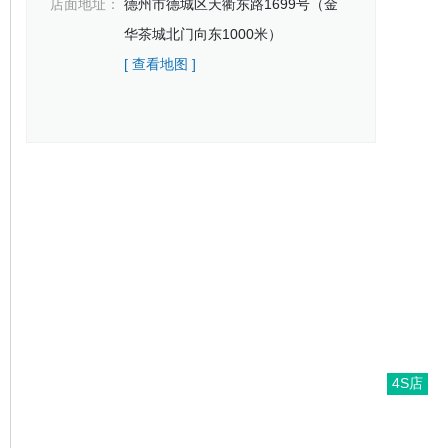
店面地址：
德州市德城区天衢东路1699号（金
华茶城北门向东1000米）
[ 查看地图 ]
4S店