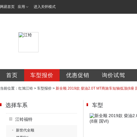
网易首页
应用
进入关怀模式
红旭集团股份公司
首页
车型报价
优惠促销
询价试驾
当前位置：
红旭江铃
>
车型报价
>
新全顺 2019款 柴油2.0T MT商旅车短轴低顶(8座 国
选择车系
车型
江铃福特
新世代全顺