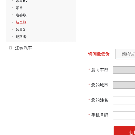
领界EV
领裕
途睿欧
新全顺
领界S
撼路者
江铃汽车
询问最低价
预约试
*
意向车型
*
您的城市
*
您的姓名
*
手机号码
获