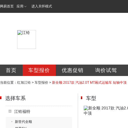
网易首页
应用
进入关怀模式
红旭集团股份公司
首页
车型报价
优惠促销
询价试驾
当前位置：
红旭江铃
>
车型报价
>
新全顺 2017款 汽油2.0T MT厢式运输车 短轴中顶
选择车系
车型
江铃福特
新世代全顺