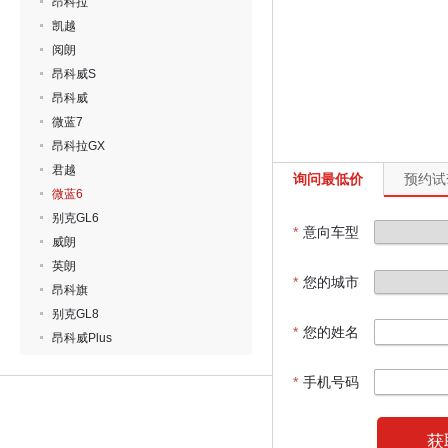
昂科拉
凯越
阅朗
昂科威S
昂科威
微蓝7
昂科拉GX
君越
询问最低价
预约试
微蓝6
别克GL6
*
意向车型
威朗
英朗
*
您的城市
昂科旗
别克GL8
*
您的姓名
昂科威Plus
*
手机号码
获