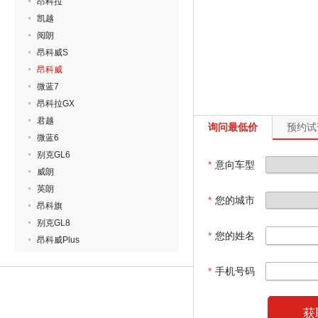
昂科拉
凯越
阅朗
昂科威S
昂科威
微蓝7
昂科拉GX
君越
询问最低价
预约试
微蓝6
别克GL6
*
意向车型
威朗
英朗
*
您的城市
昂科旗
别克GL8
*
您的姓名
昂科威Plus
*
手机号码
获