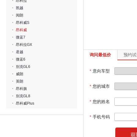
昂科拉
凯越
阅朗
昂科威S
昂科威
微蓝7
昂科拉GX
君越
询问最低价
预约试
微蓝6
别克GL6
*
意向车型
威朗
英朗
*
您的城市
昂科旗
别克GL8
*
您的姓名
昂科威Plus
*
手机号码
获