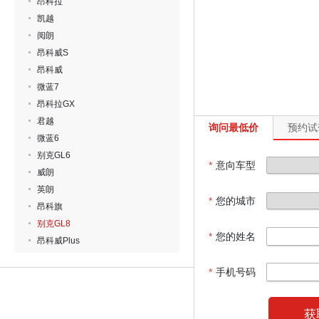
昂科拉
凯越
阅朗
昂科威S
昂科威
微蓝7
昂科拉GX
君越
询问最低价
预约试
微蓝6
别克GL6
*
意向车型
威朗
英朗
*
您的城市
昂科旗
别克GL8
*
您的姓名
昂科威Plus
*
手机号码
获