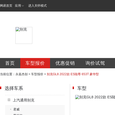
网易首页
应用
进入关怀模式
永嘉杰创汽车服务
首页
车型报价
优惠促销
询价试驾
当前位置：
永嘉杰创
>
车型报价
>
别克GL8 2022款 ES陆尊 653T 豪华型
选择车系
车型
上汽通用别克
君威