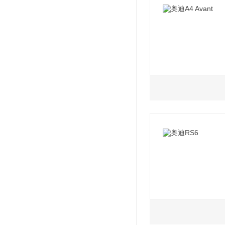
2024款 45 TFSI
2023款 55 TFSI q
2022款 45 TFSI
2024款 55 TFSI q
2022款 45 TFSI
2.0L
2023款 45 TFSI
2022款 Avant 4
2024款 40 TFSI
2023款 Avant 4
2022款 40 TFSI
2022款 Avant 4
2023款 Avant 4
4.0L
2023款 Avant 