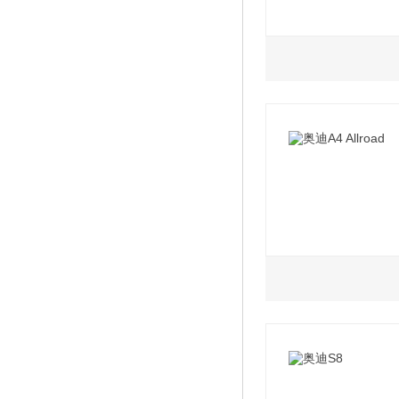
2023款 S4 3.0TFS
1.4L
1.5L
2.0L
2022款 3.0T V6 Li
2023款 35 TFSI
Sportback 2024
2023款 40 TFS
2022款 35 TFSI
2023款 35 TFSI
2023款 40 TFSI
2022款 40 TFSI
Sportback 2024
速型
2.0L
2023款 45 TFSI q
2022款 allroad qua
2023款 45 TFSI q
2022款 allroad 
2023款 45 TFSI q