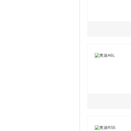
2023款 A3L Limou
运动型
2021款 35 TFS
2.0L
2023款 改款 A3L Li
时尚运动型
2020款 55 TFSI e 
2023款 改款 A3L Li
豪华致雅型
2022款 55 TFSI e 
2021款 35 TFS
2021款 35 TFS
2023款 改款 A3L Li
豪华运动型
2.0L
3.0L
2023款 A3L Limou
运动型
2024款 45 TFSI 
2022款 55 TFSI 
2023款 A3L Limou
运动型