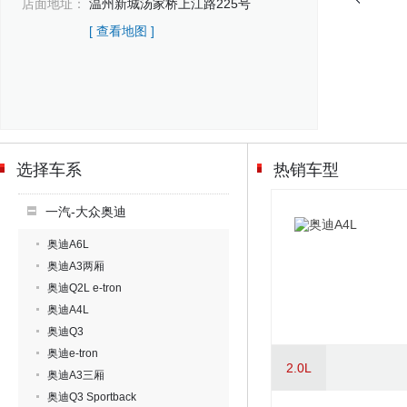
店面地址：
温州新城汤家桥上江路225号
[ 查看地图 ]
选择车系
热销车型
一汽-大众奥迪
奥迪A6L
奥迪A3两厢
奥迪Q2L e-tron
奥迪A4L
奥迪Q3
奥迪e-tron
2.0L
奥迪A3三厢
奥迪Q3 Sportback