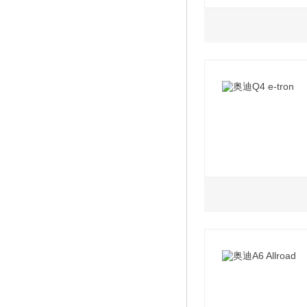
2024款 45 TFSI 
3.0L
市版
2024款 Coupe 4
2023款 3.0 TFSI qu
2022款 Sportbac
型
2024款 3.0 TFSI qu
2022款 Sportback 
选动感型
2021款 3.0 TFSI qu
2022款 Coupe 4
2024款 Sportback 
选动感型
0.0L
2023款 Sportback 
选动感型
e-tron 2024款 4
2022款 Sportbac
型
2022款 40 e-tro
2023款 Sportback 
华动感型
e-tron 2024款 50 e