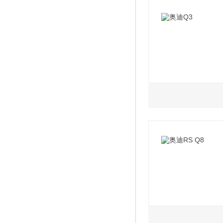
5 2023款 RS 5 2.
2022款 45 TFSI 
5 2023款 RS 5 2
2024款 45 TFSI 
5 2024款 RS 5 2
2024款 40 TFS
2022款 Sportback 
2024款 45 TFS
金版
1.4L
1.5L
2.0L
5 2023款 RS 5 2.
2024款 45 TFSI 
2023款 35 TFS
2023款 35 TFS
2023款 40 TFS
5 2024款 RS 5 2
2022款 45 TFSI 
2022款 35 TFS
2024款 35 TFS
2023款 40 TFS
5 2023款 RS 5 2.
2022款 35 TFS
2023款 35 TFS
2022款 40 TFS
2022款 Sportback 
曜版
2022款 35 TFS
2023款 35 TFS
2024款 40 TFS
5 2024款 RS 5 2.
4.0L