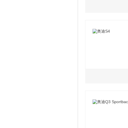
3.0L
2024款 S5 3.0T Sp
2022款 60 TFSIe 
2024款 S5 3.0T C
2023款 S5 3.0T Cab
2023款 S5 3.0T Sp
2023款 S5 3.0T C
3.0L
2023款 S4 Avant 3
2024款 S4 3.0TFS
2024款 S4 Avant 3