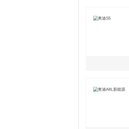
6 2024款 RS 6 4.0
2024款 Avant 4
performance
2022款 RS6 Avant
2022款 Avant 4
2024款 allroad qua
3.0L
2024款 S5 3.0T Cab
2022款 3.0T Coup
2022款 Cabriolet
2022款 Sportback