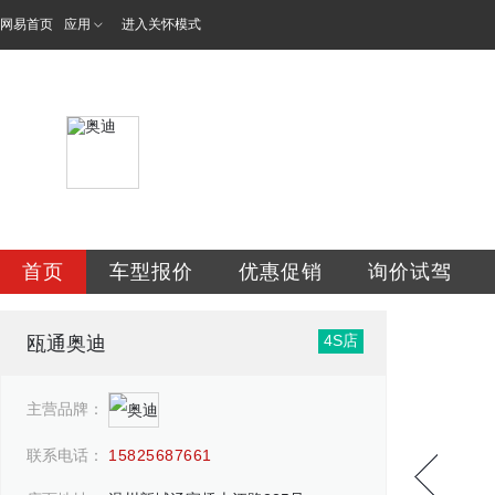
网易首页
应用
进入关怀模式
温州瓯通汽车有限
首页
车型报价
优惠促销
询价试驾
4S店
瓯通奥迪
主营品牌：
联系电话：
15825687661