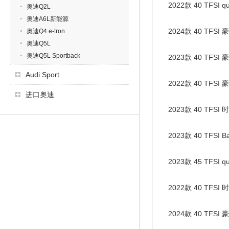
2022款 40 TFSI 
奥迪Q2L
奥迪A6L新能源
型
2024款 40 TFS
奥迪Q4 e-tron
奥迪Q5L
奥迪Q5L Sportback
2023款 40 TFS
Audi Sport
2022款 40 TFS
进口奥迪
2023款 40 TFS
2023款 40 TFSI B
版
2023款 45 TFSI 
2022款 40 TFS
2024款 40 TFS