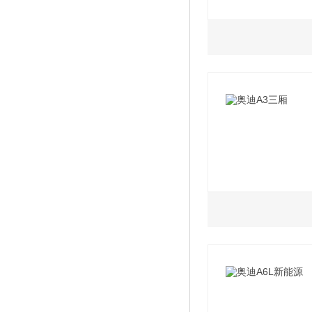
2024款 40 TFS
0.0L
2022款 40T 豪
2022款 Sportback
2024款 45 TFS
2022款 Sportback
2022款 40T 时
2022款 Sportback
2022款 45T 臻
2023款 40T 时
1.4L
2024款 45 TFS
2021款 35 TFS
2021款 35 TFS