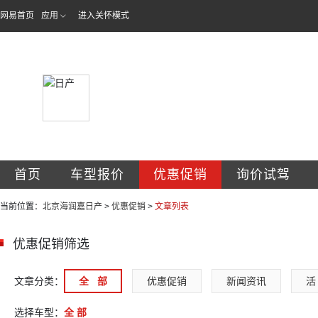
网易首页
应用
进入关怀模式
北京海润嘉汽车销
首页
车型报价
优惠促销
询价试驾
当前位置：
北京海润嘉日产
>
优惠促销
>
文章列表
优惠促销筛选
文章分类：
全   部
优惠促销
新闻资讯
活 
选择车型：
全 部