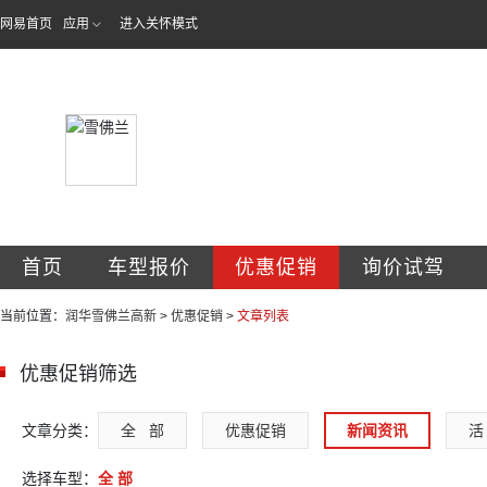
网易首页
应用
进入关怀模式
润华雪佛兰济宁高
首页
车型报价
优惠促销
询价试驾
当前位置：
润华雪佛兰高新
>
优惠促销
>
文章列表
优惠促销筛选
文章分类：
全   部
优惠促销
新闻资讯
活 
选择车型：
全 部