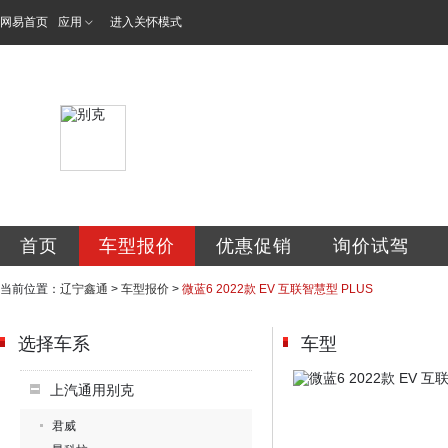
网易首页
应用
进入关怀模式
辽宁鑫通汽车销售
首页
车型报价
优惠促销
询价试驾
当前位置：
辽宁鑫通
>
车型报价
>
微蓝6 2022款 EV 互联智慧型 PLUS
选择车系
车型
上汽通用别克
君威