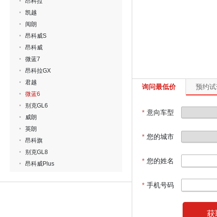
昂科拉
凯越
阅朗
昂科威S
昂科威
微蓝7
昂科拉GX
君越
询问最低价
预约试
微蓝6
别克GL6
*
意向车型
威朗
英朗
*
您的城市
昂科旗
别克GL8
*
您的姓名
昂科威Plus
*
手机号码
获